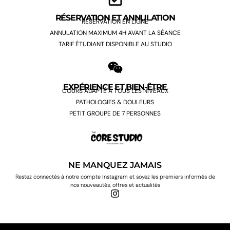
RÉSERVATION ET ANNULATION
RÉSERVATION EN LIGNE
ANNULATION MAXIMUM 4H AVANT LA SÉANCE
TARIF ÉTUDIANT DISPONIBLE AU STUDIO
EXPÉRIENCE ET BIEN-ÊTRE
COURS ADAPTÉ À TOUS LES NIVEAUX
PATHOLOGIES & DOULEURS
PETIT GROUPE DE 7 PERSONNES
NE MANQUEZ JAMAIS
Restez connectés à notre compte Instagram et soyez les premiers informés de
nos nouveautés, offres et actualités
I
n
s
t
a